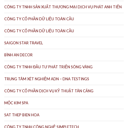
CÔNG TY TNHH SẢN XUẤT THƯƠNG MẠI DỊCH VỤ PHÁT ANH TIẾN
CÔNG TY CỔ PHẦN DỮ LIỆU TOÀN CẦU
CÔNG TY CỔ PHẦN DỮ LIỆU TOÀN CẦU
SAIGON STAR TRAVEL
BÌNH AN DECOR
CÔNG TY TNHH ĐẦU TƯ PHÁT TRIỂN SÓNG VÀNG
TRUNG TÂM XÉT NGHIỆM ADN – DNA TESTINGS
CÔNG TY CỔ PHẦN DỊCH VỤ KỸ THUẬT TÂN CẢNG
MỘC KIM SPA
SAT THEP BIEN HOA
CÔNG TY TNHH CÔNG NGHỆ SIMPLETECH