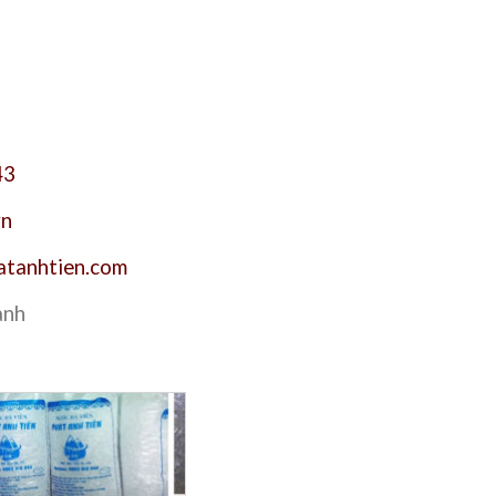
43
vn
atanhtien.com
anh