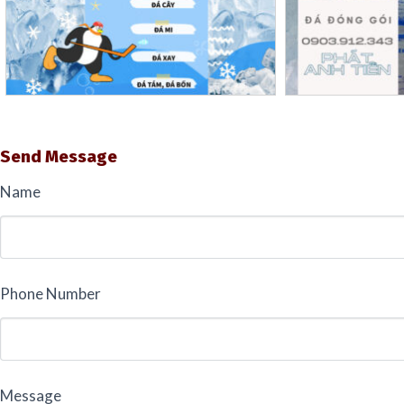
Send Message
Name
Phone Number
Message