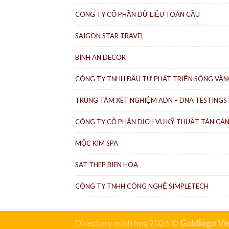
CÔNG TY CỔ PHẦN DỮ LIỆU TOÀN CẦU
SAIGON STAR TRAVEL
BÌNH AN DECOR
CÔNG TY TNHH ĐẦU TƯ PHÁT TRIỂN SÓNG VÀ
TRUNG TÂM XÉT NGHIỆM ADN – DNA TESTINGS
CÔNG TY CỔ PHẦN DỊCH VỤ KỸ THUẬT TÂN CẢ
MỘC KIM SPA
SAT THEP BIEN HOA
CÔNG TY TNHH CÔNG NGHỆ SIMPLETECH
Directory minh họa 2026 ©
Goldlogo Vi