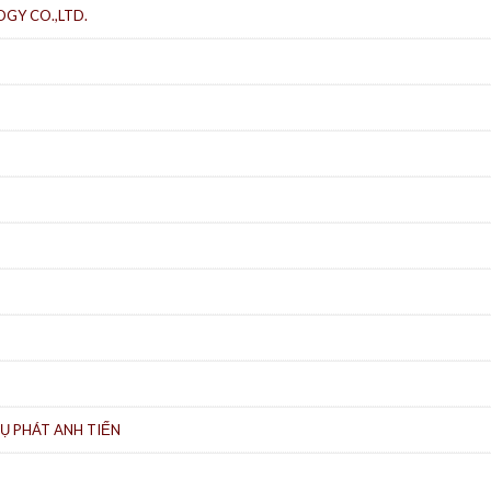
GY CO.,LTD.
Ụ PHÁT ANH TIẾN