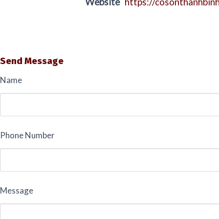
Website
https://cosonthanhbin
Send Message
Name
Phone Number
Message