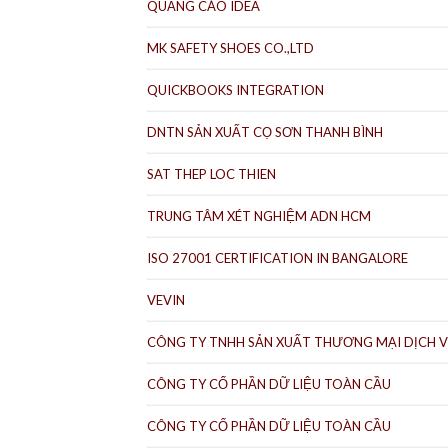
QUẢNG CÁO IDEA
MK SAFETY SHOES CO.,LTD
QUICKBOOKS INTEGRATION
DNTN SẢN XUẤT CỌ SƠN THANH BÌNH
SAT THEP LOC THIEN
TRUNG TÂM XÉT NGHIỆM ADN HCM
ISO 27001 CERTIFICATION IN BANGALORE
VEVIN
CÔNG TY TNHH SẢN XUẤT THƯƠNG MẠI DỊCH V
CÔNG TY CỔ PHẦN DỮ LIỆU TOÀN CẦU
CÔNG TY CỔ PHẦN DỮ LIỆU TOÀN CẦU