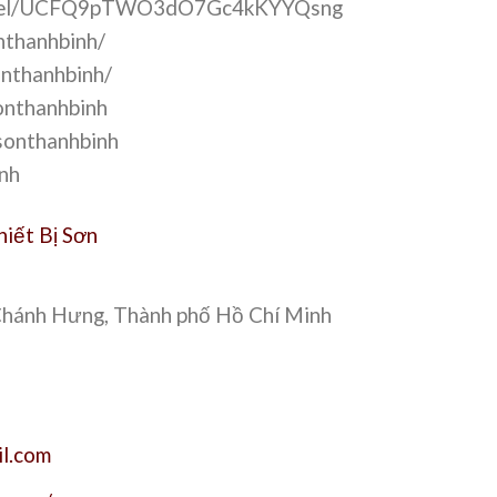
annel/UCFQ9pTWO3dO7Gc4kKYYQsng
nthanhbinh/
onthanhbinh/
onthanhbinh
sonthanhbinh
inh
hiết Bị Sơn
hánh Hưng, Thành phố Hồ Chí Minh
l.com