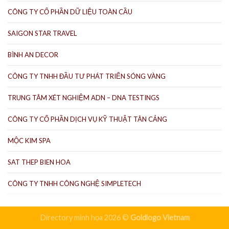
CÔNG TY CỔ PHẦN DỮ LIỆU TOÀN CẦU
SAIGON STAR TRAVEL
BÌNH AN DECOR
CÔNG TY TNHH ĐẦU TƯ PHÁT TRIỂN SÓNG VÀNG
TRUNG TÂM XÉT NGHIỆM ADN – DNA TESTINGS
CÔNG TY CỔ PHẦN DỊCH VỤ KỸ THUẬT TÂN CẢNG
MỘC KIM SPA
SAT THEP BIEN HOA
CÔNG TY TNHH CÔNG NGHỆ SIMPLETECH
Directory minh họa 2026 ©
Goldlogo Vietnam