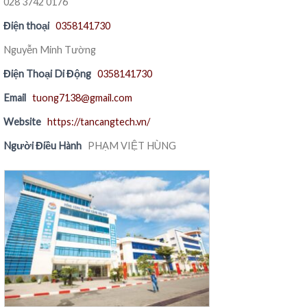
028 3742 0176
Điện thoại
0358141730
Nguyễn Minh Tường
Điện Thoại Di Động
0358141730
Email
tuong7138@gmail.com
Website
https://tancangtech.vn/
Người Điều Hành
PHẠM VIỆT HÙNG