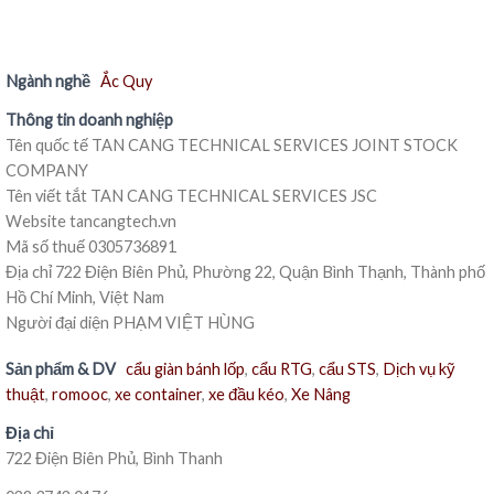
Ngành nghề
Ắc Quy
Thông tin doanh nghiệp
Tên quốc tế TAN CANG TECHNICAL SERVICES JOINT STOCK
COMPANY
Tên viết tắt TAN CANG TECHNICAL SERVICES JSC
Website tancangtech.vn
Mã số thuế 0305736891
Địa chỉ 722 Điện Biên Phủ, Phường 22, Quận Bình Thạnh, Thành phố
Hồ Chí Minh, Việt Nam
Người đại diện PHẠM VIỆT HÙNG
Sản phẩm & DV
cẩu giàn bánh lốp
,
cẩu RTG
,
cẩu STS
,
Dịch vụ kỹ
thuật
,
romooc
,
xe container
,
xe đầu kéo
,
Xe Nâng
Địa chỉ
722 Điện Biên Phủ, Bình Thanh