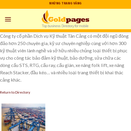
Skip
NHỮNG TRANG VÀNG
to
content
Công ty cổ phần Dịch vụ Kỹ thuật Tân Cảng có một đội ngũ đông
đảo hơn 250 chuyên gia, kỹ sư chuyên nghiệp cùng với hơn 300
kỹ thuật viên lành nghề và sở hữu nhiều chủng loại thiết bị phục
vụ cho công tác bảo đảm kỹ thuật, bảo dưỡng, sửa chữa các
dòng cẩu STS, RTG, cẩu ray, cẩu giàn, xe nâng folk lift, xe nâng
Reach Stacker, đầu kéo… và nhiều loại trang thiết bị khai thác
cảng khác.
Return to Directory