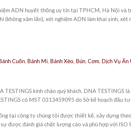
ệm ADN huyết thống uy tín tại TPHCM, Hà Nội và trê
i (không xâm lấn), xét nghiệm ADN làm khai sinh, xé
Bánh Cuốn
,
Bánh Mì
,
Bánh Xèo
,
Bún
,
Cơm
,
Dịch Vụ Ăn
A TESTINGS kính chào quý khách. DNA TESTINGS là t
NGS có MST 0313459095 do Sở kế hoạch đầu tư c
g tại công ty chúng tôi được thiết kế, xây dựng th
h sự được đánh giá chất lượng cáo và phù hợp với ISO