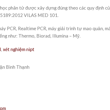
h học phân tử được xây dựng đúng theo các quy định c
O 15189:2012 VILAS MED 101.
máy PCR, Realtime PCR, máy giải trình tự mao quản, m
iếng như: Thermo, Biorad, Illumina – Mỹ.
N
,
xét nghiệm nipt
uận Bình Thạnh
com