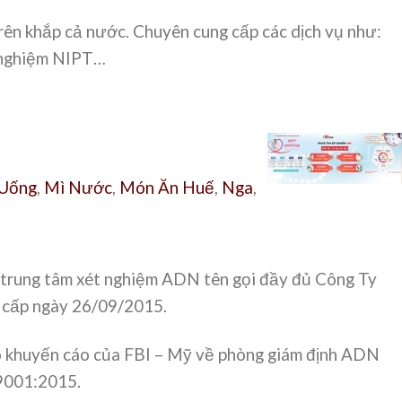
n khắp cả nước. Chuyên cung cấp các dịch vụ như:
t nghiệm NIPT…
 Uống
,
Mì Nước
,
Món Ăn Huế
,
Nga
,
rung tâm xét nghiệm ADN tên gọi đầy đủ Công Ty
ấp ngày 26/09/2015.
eo khuyến cáo của FBI – Mỹ về phòng giám định ADN
 9001:2015.