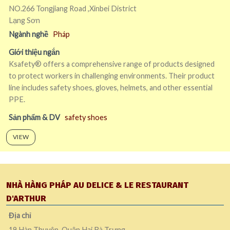
NO.266 Tongjiang Road ,Xinbei District
Lạng Sơn
Ngành nghề
Pháp
Giới thiệu ngắn
Ksafety® offers a comprehensive range of products designed
to protect workers in challenging environments. Their product
line includes safety shoes, gloves, helmets, and other essential
PPE.
Sản phẩm & DV
safety shoes
VIEW
NHÀ HÀNG PHÁP AU DELICE & LE RESTAURANT
D'ARTHUR
Địa chỉ
19 Hàn Thuyên, Quận Hai Bà Trưng