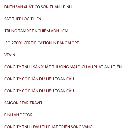
DNTN SẢN XUẤT CỌ SƠN THANH BÌNH
SAT THEP LOC THIEN
TRUNG TÂM XÉT NGHIỆM ADN HCM
ISO 27001 CERTIFICATION IN BANGALORE
VEVIN
CÔNG TY TNHH SẢN XUẤT THƯƠNG MẠI DỊCH VỤ PHÁT ANH TIẾN
CÔNG TY CỔ PHẦN DỮ LIỆU TOÀN CẦU
CÔNG TY CỔ PHẦN DỮ LIỆU TOÀN CẦU
SAIGON STAR TRAVEL
BÌNH AN DECOR
CÔNG TY TNHH ĐẦU TƯ PHÁT TRIỂN SÓNG VÀNG