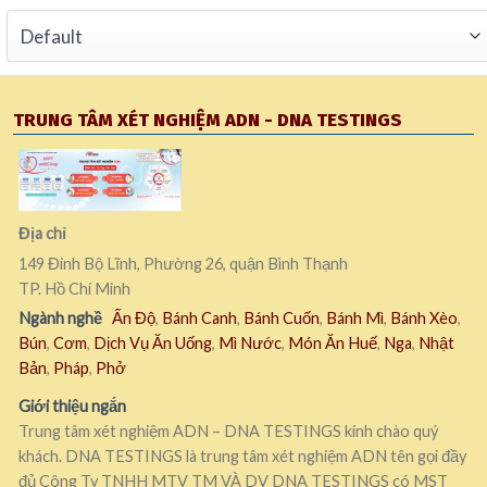
TRUNG TÂM XÉT NGHIỆM ADN - DNA TESTINGS
Địa chỉ
149 Đinh Bộ Lĩnh, Phường 26, quận Bình Thạnh
TP. Hồ Chí Minh
Ngành nghề
Ấn Độ
,
Bánh Canh
,
Bánh Cuốn
,
Bánh Mì
,
Bánh Xèo
,
Bún
,
Cơm
,
Dịch Vụ Ăn Uống
,
Mì Nước
,
Món Ăn Huế
,
Nga
,
Nhật
Bản
,
Pháp
,
Phở
Giới thiệu ngắn
Trung tâm xét nghiệm ADN – DNA TESTINGS kính chào quý
khách. DNA TESTINGS là trung tâm xét nghiệm ADN tên gọi đầy
đủ Công Ty TNHH MTV TM VÀ DV DNA TESTINGS có MST