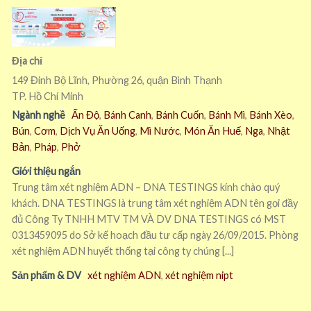
Địa chỉ
149 Đinh Bộ Lĩnh, Phường 26, quận Bình Thạnh
TP. Hồ Chí Minh
Ngành nghề
Ấn Độ
,
Bánh Canh
,
Bánh Cuốn
,
Bánh Mì
,
Bánh Xèo
,
Bún
,
Cơm
,
Dịch Vụ Ăn Uống
,
Mì Nước
,
Món Ăn Huế
,
Nga
,
Nhật
Bản
,
Pháp
,
Phở
Giới thiệu ngắn
Trung tâm xét nghiệm ADN – DNA TESTINGS kính chào quý
khách. DNA TESTINGS là trung tâm xét nghiệm ADN tên gọi đầy
đủ Công Ty TNHH MTV TM VÀ DV DNA TESTINGS có MST
0313459095 do Sở kế hoạch đầu tư cấp ngày 26/09/2015. Phòng
xét nghiệm ADN huyết thống tại công ty chúng [...]
Sản phẩm & DV
xét nghiệm ADN
,
xét nghiệm nipt