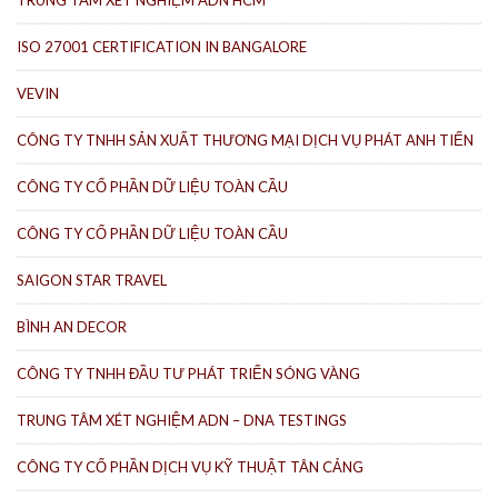
TRUNG TÂM XÉT NGHIỆM ADN HCM
ISO 27001 CERTIFICATION IN BANGALORE
VEVIN
CÔNG TY TNHH SẢN XUẤT THƯƠNG MẠI DỊCH VỤ PHÁT ANH TIẾN
CÔNG TY CỔ PHẦN DỮ LIỆU TOÀN CẦU
CÔNG TY CỔ PHẦN DỮ LIỆU TOÀN CẦU
SAIGON STAR TRAVEL
BÌNH AN DECOR
CÔNG TY TNHH ĐẦU TƯ PHÁT TRIỂN SÓNG VÀNG
TRUNG TÂM XÉT NGHIỆM ADN – DNA TESTINGS
CÔNG TY CỔ PHẦN DỊCH VỤ KỸ THUẬT TÂN CẢNG