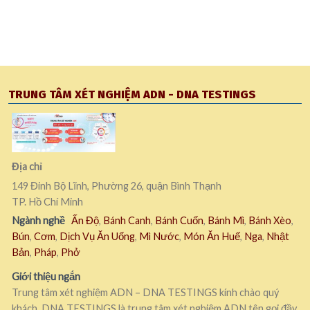
TRUNG TÂM XÉT NGHIỆM ADN - DNA TESTINGS
Địa chỉ
149 Đinh Bộ Lĩnh, Phường 26, quận Bình Thạnh
TP. Hồ Chí Minh
Ngành nghề
Ấn Độ
,
Bánh Canh
,
Bánh Cuốn
,
Bánh Mì
,
Bánh Xèo
,
Bún
,
Cơm
,
Dịch Vụ Ăn Uống
,
Mì Nước
,
Món Ăn Huế
,
Nga
,
Nhật
Bản
,
Pháp
,
Phở
Giới thiệu ngắn
Trung tâm xét nghiệm ADN – DNA TESTINGS kính chào quý
khách. DNA TESTINGS là trung tâm xét nghiệm ADN tên gọi đầy