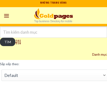
Skip
NHỮNG TRANG VÀNG
to
content
Advanced Search
Danh mục
Sắp xếp theo: