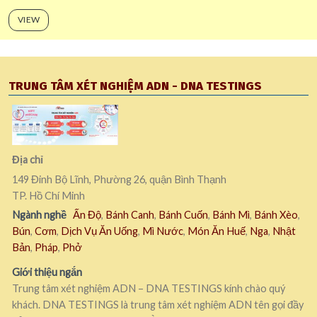
VIEW
TRUNG TÂM XÉT NGHIỆM ADN - DNA TESTINGS
Địa chỉ
149 Đinh Bộ Lĩnh, Phường 26, quận Bình Thạnh
TP. Hồ Chí Minh
Ngành nghề
Ấn Độ
,
Bánh Canh
,
Bánh Cuốn
,
Bánh Mì
,
Bánh Xèo
,
Bún
,
Cơm
,
Dịch Vụ Ăn Uống
,
Mì Nước
,
Món Ăn Huế
,
Nga
,
Nhật
Bản
,
Pháp
,
Phở
Giới thiệu ngắn
Trung tâm xét nghiệm ADN – DNA TESTINGS kính chào quý
khách. DNA TESTINGS là trung tâm xét nghiệm ADN tên gọi đầy