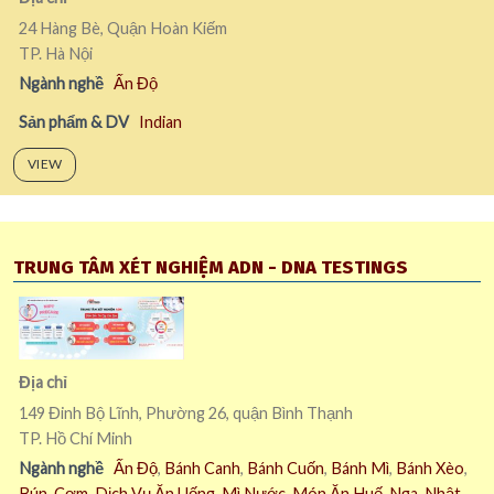
24 Hàng Bè, Quận Hoàn Kiếm
TP. Hà Nội
Ngành nghề
Ấn Độ
Sản phẩm & DV
Indian
VIEW
TRUNG TÂM XÉT NGHIỆM ADN - DNA TESTINGS
Địa chỉ
149 Đinh Bộ Lĩnh, Phường 26, quận Bình Thạnh
TP. Hồ Chí Minh
Ngành nghề
Ấn Độ
,
Bánh Canh
,
Bánh Cuốn
,
Bánh Mì
,
Bánh Xèo
,
Bún
,
Cơm
,
Dịch Vụ Ăn Uống
,
Mì Nước
,
Món Ăn Huế
,
Nga
,
Nhật