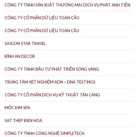
CÔNG TY TNHH SẢN XUẤT THƯƠNG MẠI DỊCH VỤ PHÁT ANH TIẾN
CÔNG TY CỔ PHẦN DỮ LIỆU TOÀN CẦU
CÔNG TY CỔ PHẦN DỮ LIỆU TOÀN CẦU
SAIGON STAR TRAVEL
BÌNH AN DECOR
CÔNG TY TNHH ĐẦU TƯ PHÁT TRIỂN SÓNG VÀNG
TRUNG TÂM XÉT NGHIỆM ADN – DNA TESTINGS
CÔNG TY CỔ PHẦN DỊCH VỤ KỸ THUẬT TÂN CẢNG
MỘC KIM SPA
SAT THEP BIEN HOA
CÔNG TY TNHH CÔNG NGHỆ SIMPLETECH