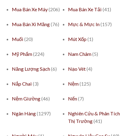
Mua Bán Xe Máy
(206)
Mua Bán Xe Tải
(41)
Mua Bán Xi Măng
(76)
Mực & Mực In
(157)
Muối
(20)
Mút Xốp
(1)
Mỹ Phẩm
(224)
Nam Châm
(5)
Năng Lượng Sạch
(6)
Nạo Vét
(4)
Nắp Chai
(3)
Nệm
(125)
Nệm Giường
(46)
Nến
(7)
Ngân Hàng
(1297)
Nghiên Cứu & Phân Tích
Thị Trường
(41)
Người Máy
(1)
Nguyên Liệu Cao Su
(49)