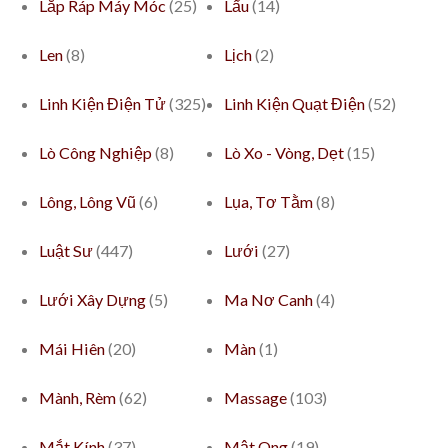
Lắp Ráp Máy Móc
(25)
Lẩu
(14)
Len
(8)
Lịch
(2)
Linh Kiện Điện Tử
(325)
Linh Kiện Quạt Điện
(52)
Lò Công Nghiệp
(8)
Lò Xo - Vòng, Dẹt
(15)
Lông, Lông Vũ
(6)
Lụa, Tơ Tằm
(8)
Luật Sư
(447)
Lưới
(27)
Lưới Xây Dựng
(5)
Ma Nơ Canh
(4)
Mái Hiên
(20)
Màn
(1)
Mành, Rèm
(62)
Massage
(103)
Mắt Kính
(37)
Mật Ong
(19)