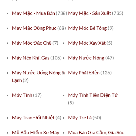
May Mặc - Mua Bán
(738)
May Mặc - Sản Xuất
(735)
May Mặc Đồng Phục
(68)
Máy Móc Bê Tông
(9)
Máy Móc Đặc Chế
(7)
Máy Móc Xay Xát
(5)
Máy Nén Khí, Gas
(106)
Máy Nước Nóng
(47)
Máy Nước Uống Nóng &
Máy Phát Điện
(126)
Lạnh
(2)
Máy Tính
(17)
Máy Tính Tiền Điện Tử
(9)
Máy Trao Đổi Nhiệt
(4)
Mây Tre Lá
(50)
Mũ Bảo Hiểm Xe Máy
Mua Bán Gia Cầm, Gia Súc