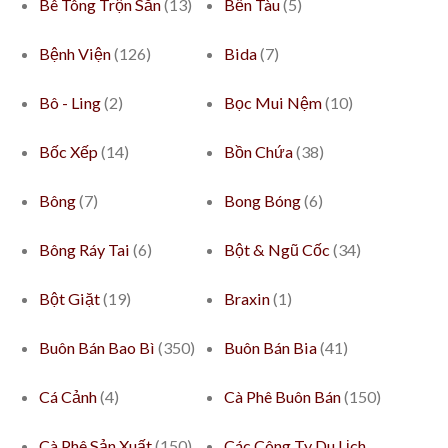
Bê Tông Trộn Sẵn
(13)
Bến Tàu
(5)
Bệnh Viện
(126)
Bida
(7)
Bô - Ling
(2)
Bọc Mui Nệm
(10)
Bốc Xếp
(14)
Bồn Chứa
(38)
Bông
(7)
Bong Bóng
(6)
Bông Ráy Tai
(6)
Bột & Ngũ Cốc
(34)
Bột Giặt
(19)
Braxin
(1)
Buôn Bán Bao Bì
(350)
Buôn Bán Bia
(41)
Cá Cảnh
(4)
Cà Phê Buôn Bán
(150)
Cà Phê Sản Xuất
(150)
Các Công Ty Du Lịch