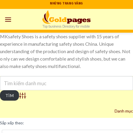
Skip
NHỮNG TRANG VÀNG
to
content
MKsafety Shoes is a safety shoes supplier with 15 years of
experience in manufacturing safety shoes China. Unique
understanding of the production and design of safety shoes. Not
o nly can we design comfortable and stylish shoes, but we can
also make safety shoes multifunctional.
Advanced Search
Danh mục
Sắp xếp theo: