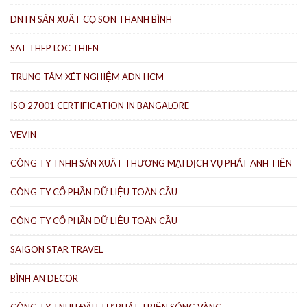
DNTN SẢN XUẤT CỌ SƠN THANH BÌNH
SAT THEP LOC THIEN
TRUNG TÂM XÉT NGHIỆM ADN HCM
ISO 27001 CERTIFICATION IN BANGALORE
VEVIN
CÔNG TY TNHH SẢN XUẤT THƯƠNG MẠI DỊCH VỤ PHÁT ANH TIẾN
CÔNG TY CỔ PHẦN DỮ LIỆU TOÀN CẦU
CÔNG TY CỔ PHẦN DỮ LIỆU TOÀN CẦU
SAIGON STAR TRAVEL
BÌNH AN DECOR
CÔNG TY TNHH ĐẦU TƯ PHÁT TRIỂN SÓNG VÀNG