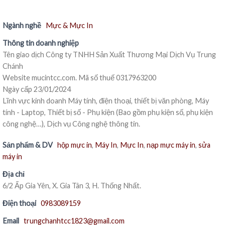
Ngành nghề
Mực & Mực In
Thông tin doanh nghiệp
Tên giao dịch Công ty TNHH Sản Xuất Thương Mại Dịch Vụ Trung
Chánh
Website mucintcc.com. Mã số thuế 0317963200
Ngày cấp 23/01/2024
Lĩnh vực kinh doanh Máy tính, điện thoại, thiết bị văn phòng, Máy
tính - Laptop, Thiết bị số - Phụ kiện (Bao gồm phụ kiện số, phụ kiện
công nghệ…), Dịch vụ Công nghệ thông tin.
Sản phẩm & DV
hộp mực in
,
Máy In
,
Mực In
,
nạp mực máy in
,
sửa
máy in
Địa chỉ
6/2 Ấp Gia Yên, X. Gia Tân 3, H. Thống Nhất.
Điện thoại
0983089159
Email
trungchanhtcc1823@gmail.com