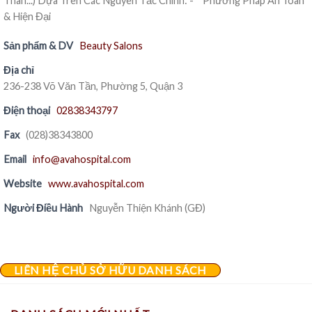
Thân...) Dựa Trên Các Nguyên Tắc Chính: - * Phương Pháp An Toàn
& Hiện Đại
Sản phẩm & DV
Beauty Salons
Địa chỉ
236-238 Võ Văn Tần, Phường 5, Quận 3
Điện thoại
02838343797
Fax
(028)38343800
Email
info@avahospital.com
Website
www.avahospital.com
Người Điều Hành
Nguyễn Thiện Khánh (GĐ)
LIÊN HỆ CHỦ SỞ HỮU DANH SÁCH