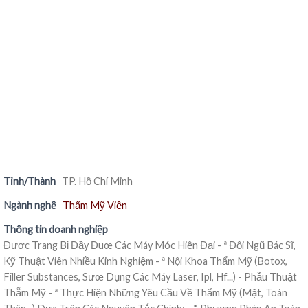
Tỉnh/Thành
TP. Hồ Chí Minh
Ngành nghề
Thẩm Mỹ Viện
Thông tin doanh nghiệp
Được Trang Bị Đầy Đuœ Các Máy Móc Hiện Đại - ª Đội Ngũ Bác Sĩ,
Kỹ Thuật Viên Nhiều Kinh Nghiệm - ª Nội Khoa Thẩm Mỹ (Botox,
Filler Substances, Sưœ Dụng Các Máy Laser, Ipl, Hf...) - Phẫu Thuật
Thẫm Mỹ - ª Thực Hiện Những Yêu Cầu Về Thẩm Mỹ (Mặt, Toàn