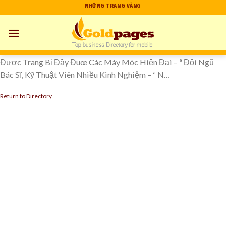
Skip
NHỮNG TRANG VÀNG
to
content
Được Trang Bị Đầy Đuœ Các Máy Móc Hiện Đại – ª Đội Ngũ
Bác Sĩ, Kỹ Thuật Viên Nhiều Kinh Nghiệm – ª N…
Return to Directory