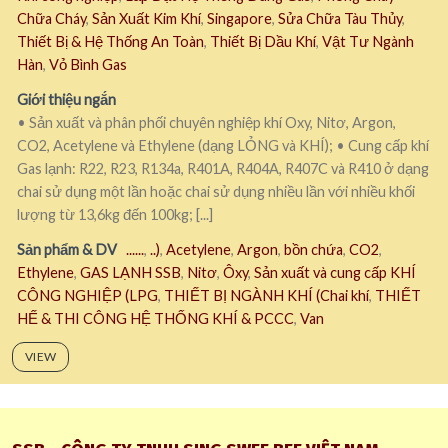
Chữa Cháy
,
Sản Xuất Kim Khí
,
Singapore
,
Sửa Chữa Tàu Thủy
,
Thiết Bị & Hệ Thống An Toàn
,
Thiết Bị Dầu Khí
,
Vật Tư Ngành
Hàn
,
Vỏ Bình Gas
Giới thiệu ngắn
• Sản xuất và phân phối chuyên nghiệp khí Oxy, Nitơ, Argon,
CO2, Acetylene và Ethylene (dạng LỎNG và KHÍ); • Cung cấp khí
Gas lạnh: R22, R23, R134a, R401A, R404A, R407C và R410 ở dạng
chai sử dụng một lần hoặc chai sử dụng nhiều lần với nhiều khối
lượng từ 13,6kg đến 100kg; [...]
Sản phẩm & DV
......
,
..)
,
Acetylene
,
Argon
,
bồn chứa
,
CO2
,
Ethylene
,
GAS LẠNH SSB
,
Nitơ
,
Ôxy
,
Sản xuất và cung cấp KHÍ
CÔNG NGHIỆP (LPG
,
THIẾT BỊ NGÀNH KHÍ (Chai khí
,
THIẾT
HẾ & THI CÔNG HỆ THỐNG KHÍ & PCCC
,
Van
VIEW