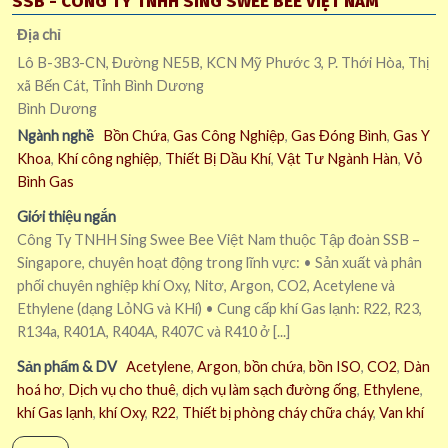
SSB - CÔNG TY TNHH SING SWEE BEE VIỆT NAM
Địa chỉ
Lô B-3B3-CN, Đường NE5B, KCN Mỹ Phước 3, P. Thới Hòa, Thị
xã Bến Cát, Tỉnh Bình Dương
Bình Dương
Ngành nghề
Bồn Chứa
,
Gas Công Nghiệp
,
Gas Đóng Bình
,
Gas Y
Khoa
,
Khí công nghiệp
,
Thiết Bị Dầu Khí
,
Vật Tư Ngành Hàn
,
Vỏ
Bình Gas
Giới thiệu ngắn
Công Ty TNHH Sing Swee Bee Việt Nam thuộc Tập đoàn SSB –
Singapore, chuyên hoạt động trong lĩnh vực: • Sản xuất và phân
phối chuyên nghiệp khí Oxy, Nitơ, Argon, CO2, Acetylene và
Ethylene (dạng LỏNG và KHí) • Cung cấp khí Gas lạnh: R22, R23,
R134a, R401A, R404A, R407C và R410 ở [...]
Sản phẩm & DV
Acetylene
,
Argon
,
bồn chứa
,
bồn ISO
,
CO2
,
Dàn
hoá hơ
,
Dịch vụ cho thuê
,
dịch vụ làm sạch đường ống
,
Ethylene
,
khí Gas lạnh
,
khí Oxy
,
R22
,
Thiết bị phòng cháy chữa cháy
,
Van khí