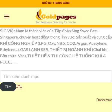
Skip
NHỮNG TRANG VÀNG
to
content
SIG Việt Nam là thành viên của Tập đoàn Sing Swee Bee –
Singapore, chuyên hoạt động trong lĩnh vực: Sản xuất và cung cấp
KHÍ CÔNG NGHIỆP (LPG, Oxy, Nitơ, CO2, Argon, Acetylene,
Ethylene,..), GAS LẠNH SSB, THIẾT BỊ NGÀNH KHÍ (Chai khí,
Bồn chứa, Van), THIẾT HẾ & THI CÔNG HỆ THỐNG KHÍ &
PCCC,……
Advanced Search
Danh mục