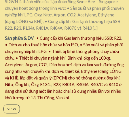
SIGVN là thành viên của Tập đoàn Sing Swee Bee – Singapore,
chuyên hoạt động trong lĩnh vực: • Sản xuất và phân phối chuyên
nghiệp khí LPG, Oxy, Nitơ, Argon, CO2, Acetylene, Ethylene
(dạng LỎNG và KHÍ); • Cung cấp khí Gas lạnh thương hiệu SSB
R22, R23, R134a, R401A, R404A, R407C và R410 [...]
Sản phẩm & DV
• Cung cấp khí Gas lạnh thương hiệu SSB: R22
,
• Dịch vụ cho thuê bồn chứa và bồn ISO
,
• Sản xuất và phân phối
chuyên nghiệp khí LPG
,
• Thiết bị & hệ thống phòng cháy chữa
cháy.
,
• Thiết bị chuyên ngành khí: Bình khí
,
6kg đến 100kg
,
Acetylene
,
Argon
,
CO2
,
Dàn hoá hơi
,
dịch vụ làm sạch đường ống
cũng như vận chuyển khí
,
dịch vụ thiết kế
,
Ethylene (dạng LỎNG
và KHÍ)
,
lắp đặt và quản lý (EPCM) cho hệ thống đường ống khí
,
Nitơ
,
Ống khí
,
Ôxy
,
R134a
,
R23
,
R401A
,
R404A
,
R407C và R410 ở
dạng chai sử dụng một lần hoặc chai sử dụng nhiều lần với nhiều
khối lượng từ 13
,
Thi Công
,
Van khí
VIEW