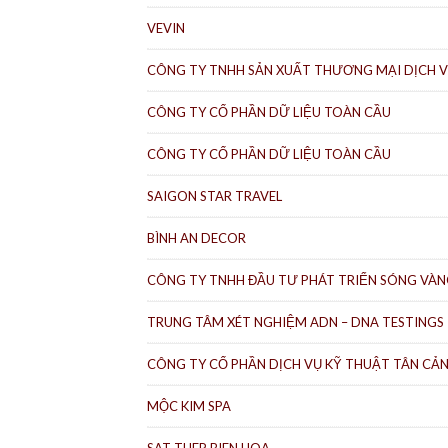
VEVIN
CÔNG TY TNHH SẢN XUẤT THƯƠNG MẠI DỊCH V
CÔNG TY CỔ PHẦN DỮ LIỆU TOÀN CẦU
CÔNG TY CỔ PHẦN DỮ LIỆU TOÀN CẦU
SAIGON STAR TRAVEL
BÌNH AN DECOR
CÔNG TY TNHH ĐẦU TƯ PHÁT TRIỂN SÓNG VÀ
TRUNG TÂM XÉT NGHIỆM ADN – DNA TESTINGS
CÔNG TY CỔ PHẦN DỊCH VỤ KỸ THUẬT TÂN CẢ
MỘC KIM SPA
SAT THEP BIEN HOA