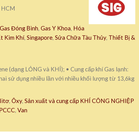
p. HCM
Gas Đóng Bình
,
Gas Y Khoa
,
Hóa
t Kim Khí
,
Singapore
,
Sửa Chữa Tàu Thủy
,
Thiết Bị &
lene (dạng LỎNG và KHÍ); • Cung cấp khí Gas lạnh:
i sử dụng nhiều lần với nhiều khối lượng từ 13,6kg
itơ
,
Ôxy
,
Sản xuất và cung cấp KHÍ CÔNG NGHIỆP
 PCCC
,
Van