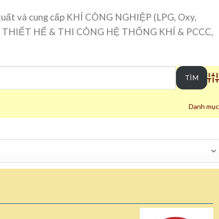
ản xuất và cung cấp KHÍ CÔNG NGHIỆP (LPG, Oxy,
 Van), THIẾT HẾ & THI CÔNG HỆ THỐNG KHÍ & PCCC,
Ad
Danh mục