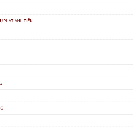
Ụ PHÁT ANH TIẾN
NG
NG