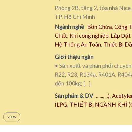
Phòng 2B, tầng 2, tòa nhà Nic
TP. Hồ Chí Minh
Ngành nghề
Bồn Chứa
,
Công T
Chất
,
Khí công nghiệp
,
Lắp Đặt
Hệ Thống An Toàn
,
Thiết Bị Dầ
Giới thiệu ngắn
• Sản xuất và phân phối chuyên
R22, R23, R134a, R401A, R404A,
đến 100kg; [...]
Sản phẩm & DV
......
,
..)
,
Acetyle
(LPG
,
THIẾT BỊ NGÀNH KHÍ (C
VIEW