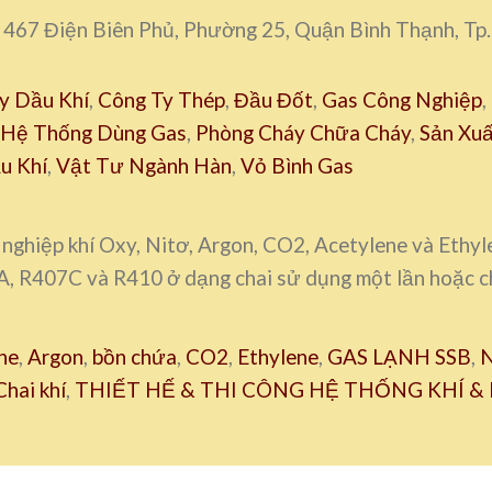
e, 467 Điện Biên Phủ, Phường 25, Quận Bình Thạnh, T
y Dầu Khí
,
Công Ty Thép
,
Đầu Đốt
,
Gas Công Nghiệp
,
 Hệ Thống Dùng Gas
,
Phòng Cháy Chữa Cháy
,
Sản Xuấ
u Khí
,
Vật Tư Ngành Hàn
,
Vỏ Bình Gas
 nghiệp khí Oxy, Nitơ, Argon, CO2, Acetylene và Ethy
 R407C và R410 ở dạng chai sử dụng một lần hoặc cha
ne
,
Argon
,
bồn chứa
,
CO2
,
Ethylene
,
GAS LẠNH SSB
,
N
hai khí
,
THIẾT HẾ & THI CÔNG HỆ THỐNG KHÍ &