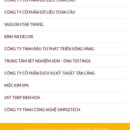
CÔNG TY CỔ PHẦN DỮ LIỆU TOÀN CẦU
CÔNG TY CỔ PHẦN DỮ LIỆU TOÀN CẦU
SAIGON STAR TRAVEL
BÌNH AN DECOR
CÔNG TY TNHH ĐẦU TƯ PHÁT TRIỂN SÓNG VÀNG
TRUNG TÂM XÉT NGHIỆM ADN – DNA TESTINGS
CÔNG TY CỔ PHẦN DỊCH VỤ KỸ THUẬT TÂN CẢNG
MỘC KIM SPA
SAT THEP BIEN HOA
CÔNG TY TNHH CÔNG NGHỆ SIMPLETECH
Directory minh họa 2026 ©
Goldlogo Vietnam