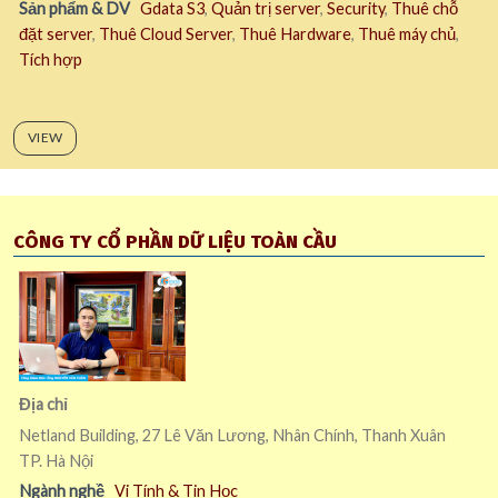
Sản phẩm & DV
Gdata S3
,
Quản trị server
,
Security
,
Thuê chỗ
đặt server
,
Thuê Cloud Server
,
Thuê Hardware
,
Thuê máy chủ
,
Tích hợp
VIEW
CÔNG TY CỔ PHẦN DỮ LIỆU TOÀN CẦU
Địa chỉ
Netland Building, 27 Lê Văn Lương, Nhân Chính, Thanh Xuân
TP. Hà Nội
Ngành nghề
Vi Tính & Tin Học