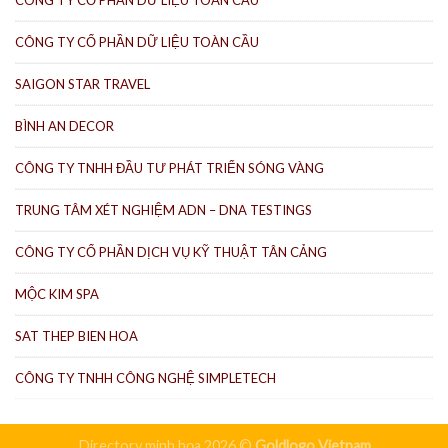
CÔNG TY CỔ PHẦN DỮ LIỆU TOÀN CẦU
CÔNG TY CỔ PHẦN DỮ LIỆU TOÀN CẦU
SAIGON STAR TRAVEL
BÌNH AN DECOR
CÔNG TY TNHH ĐẦU TƯ PHÁT TRIỂN SÓNG VÀNG
TRUNG TÂM XÉT NGHIỆM ADN – DNA TESTINGS
CÔNG TY CỔ PHẦN DỊCH VỤ KỸ THUẬT TÂN CẢNG
MỘC KIM SPA
SAT THEP BIEN HOA
CÔNG TY TNHH CÔNG NGHỆ SIMPLETECH
Directory minh họa 2026 ©
Goldlogo Vietnam