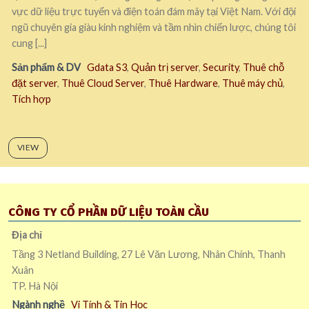
vực dữ liệu trực tuyến và điện toán đám mây tại Việt Nam. Với đội
ngũ chuyên gia giàu kinh nghiệm và tầm nhìn chiến lược, chúng tôi
cung [...]
Sản phẩm & DV
Gdata S3
,
Quản trị server
,
Security
,
Thuê chỗ
đặt server
,
Thuê Cloud Server
,
Thuê Hardware
,
Thuê máy chủ
,
Tích hợp
VIEW
CÔNG TY CỔ PHẦN DỮ LIỆU TOÀN CẦU
Địa chỉ
Tầng 3 Netland Building, 27 Lê Văn Lương, Nhân Chính, Thanh
Xuân
TP. Hà Nội
Ngành nghề
Vi Tính & Tin Học